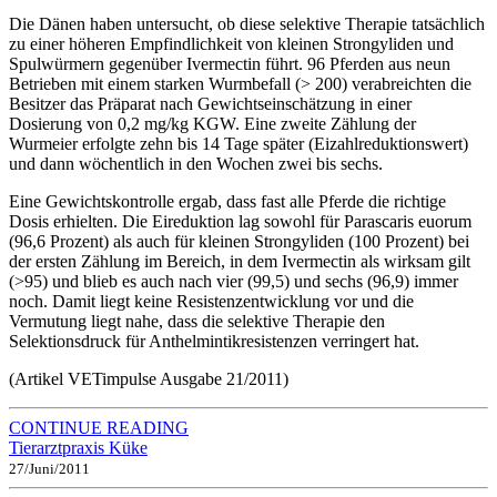
Die Dänen haben untersucht, ob diese selektive Therapie tatsächlich
zu einer höheren Empfindlichkeit von kleinen Strongyliden und
Spulwürmern gegenüber Ivermectin führt. 96 Pferden aus neun
Betrieben mit einem starken Wurmbefall (> 200) verabreichten die
Besitzer das Präparat nach Gewichtseinschätzung in einer
Dosierung von 0,2 mg/kg KGW. Eine zweite Zählung der
Wurmeier erfolgte zehn bis 14 Tage später (Eizahlreduktionswert)
und dann wöchentlich in den Wochen zwei bis sechs.
Eine Gewichtskontrolle ergab, dass fast alle Pferde die richtige
Dosis erhielten. Die Eireduktion lag sowohl für Parascaris euorum
(96,6 Prozent) als auch für kleinen Strongyliden (100 Prozent) bei
der ersten Zählung im Bereich, in dem Ivermectin als wirksam gilt
(>95) und blieb es auch nach vier (99,5) und sechs (96,9) immer
noch. Damit liegt keine Resistenzentwicklung vor und die
Vermutung liegt nahe, dass die selektive Therapie den
Selektionsdruck für Anthelmintikresistenzen verringert hat.
(Artikel VETimpulse Ausgabe 21/2011)
CONTINUE READING
Tierarztpraxis Küke
27/Juni/2011