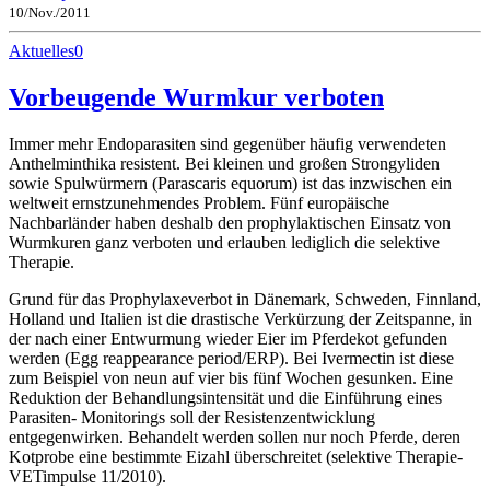
10/Nov./2011
Aktuelles
0
Vorbeugende Wurmkur verboten
Immer mehr Endoparasiten sind gegenüber häufig verwendeten
Anthelminthika resistent. Bei kleinen und großen Strongyliden
sowie Spulwürmern (Parascaris equorum) ist das inzwischen ein
weltweit ernstzunehmendes Problem. Fünf europäische
Nachbarländer haben deshalb den prophylaktischen Einsatz von
Wurmkuren ganz verboten und erlauben lediglich die selektive
Therapie.
Grund für das Prophylaxeverbot in Dänemark, Schweden, Finnland,
Holland und Italien ist die drastische Verkürzung der Zeitspanne, in
der nach einer Entwurmung wieder Eier im Pferdekot gefunden
werden (Egg reappearance period/ERP). Bei Ivermectin ist diese
zum Beispiel von neun auf vier bis fünf Wochen gesunken. Eine
Reduktion der Behandlungsintensität und die Einführung eines
Parasiten- Monitorings soll der Resistenzentwicklung
entgegenwirken. Behandelt werden sollen nur noch Pferde, deren
Kotprobe eine bestimmte Eizahl überschreitet (selektive Therapie-
VETimpulse 11/2010).