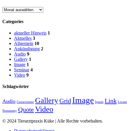
News
Archive
Categories
aktueller Hinweis
1
Aktuelles
3
Allgemein
10
Ankündigung
2
Audio
9
Gallery
1
Image
1
Seminar
4
Video
9
Schlagwörter
Image
Gallery
Grid
Link
Audio
Consectetuer
Ipsum
Loram
Video
Quote
Nonummy
© 2024 Tierarztpraxis Küke | Alle Rechte vorbehalten.
Datenschutzerklärung